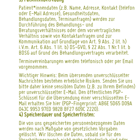
3) Patientenbetreuung
Patient*innendaten (z.B. Name, Adresse, Kontakt (telefon
oder E-Mail Adresse), Gesundheitsdaten,
Behandlungsdaten, Terminanfragen) werden zur
Durchführung des Behandlungs- und
Beratungsverhältnisses oder dem vorvertraglichen
Verhältnis sowie von Kontaktanfragen und zur
Kommunikation auf Grundlage von Art. 9 Abs. 2 lit. h)
i.V.m. Art. 6 Abs. 1 lit. b) DS-GVO, § 22 Abs. 1 Nr.1 lit. b
BDSG auf Grund des Behandlungsvertrages verarbeitet.
Terminvereinbarungen werden telefonisch oder per Email
vorgenommen.
Wichtiger Hinweis: Beim übersenden unverschlüsselter
Nachrichten bestehen erhebliche Risiken. Senden Sie uns
bitte daher keine sensiblen Daten (z.B. zu Ihrem Befinden)
per unverschlüsselter E-Mail. Den öffentlichen PGP-
Schlüssel für die Übersendung einer verschlüsselten E-
Mail erhalten Sie hier (PGP-Fingerprint: AB6E 5D65 D09A
043C 9953 97ED 982B BF27 609C 2220).
4) Speicherdauer und Speicherfristen:
Die von uns gespeicherten personenbezogenen Daten
werden nach Maßgabe von gesetzlichen Vorgaben
gelöscht. Wir löschen die Daten, sobald sie für den